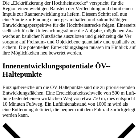
Die „Elek­trifi­zierung der Hoch­rhein­strecke“ verspricht, für die
Region einen wichtigen Bau­stein der Ver­flech­tung und damit einen
Impuls zur Raum­ent­wicklung zu liefern. Diesem Schritt soll nun
eine Studie zur Findung einer ge­samt­haften und zukunfts­fähigen
Ent­wicklungs­perspek­tive für die Hoch­rhein­strecke folgen. Einer­seits
stellt sich für die Unter­suchungs­räume die Aufgabe, mög­lichen Zu­
wachs an bau­licher Nutz­fläche aus­zuloten und gleich­zeitig die Ver­
sorgung auf Frei­raum- und Objekt­ebene quanti­tativ und quali­tativ zu
sichern. Die poten­tiellen Ent­wicklungs­lagen müssen im Hin­blick auf
ihre Möglich­keiten neu bewertet werden.
Innen­entwicklungs­potentiale ÖV-­
Haltepunkte
Einzugs­bereiche um die ÖV-­Haltepunkte sind die zu prio­risierenden
Ent­wicklungs­flächen. Eine Erreich­barkeits­schwelle von 500 m Luft­
linie be­deutet einen wirk­lichen Weg von etwa 750 m, dies ent­spricht
10 Minuten Fuß­weg. Ein Luft­linien­abstand von 1000 m wird als
eine Ent­fernung definiert, die bequem mit dem Fahr­rad zurück­gelegt
werden kann.