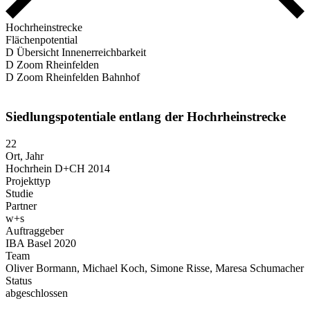
Hochrheinstrecke
Flächenpotential
D Übersicht Innenerreichbarkeit
D Zoom Rheinfelden
D Zoom Rheinfelden Bahnhof
Siedlungs­potentiale entlang der Hoch­rhein­strecke
22
Ort, Jahr
Hochrhein D+CH 2014
Projekttyp
Studie
Partner
w+s
Auftraggeber
IBA Basel 2020
Team
Oliver Bormann, Michael Koch, Simone Risse, Maresa Schu­macher
Status
abgeschlossen