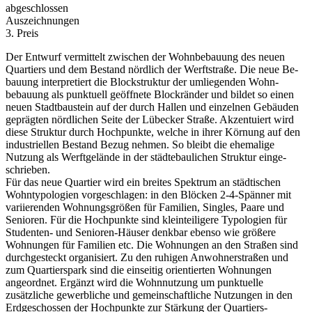
abgeschlossen
Auszeichnungen
3. Preis
Der Entwurf vermittelt zwischen der Wohn­bebauung des neuen
Quartiers und dem Bestand nördlich der Werftstraße. Die neue Be­
bauung inter­pretiert die Block­struktur der um­liegenden Wohn­
bebauung als punktuell geöffnete Block­ränder und bildet so einen
neuen Stad­tbaustein auf der durch Hallen und einzelnen Gebäuden
geprägten nörd­lichen Seite der Lübecker Straße. Akzentuiert wird
diese Struktur durch Hochpunkte, welche in ihrer Körnung auf den
indu­striellen Bestand Bezug nehmen. So bleibt die ehe­malige
Nutzung als Werft­gelände in der städte­baulichen Struktur einge­
schrieben.
Für das neue Quartier wird ein breites Spektrum an städtischen
Wohn­typologien vorgeschlagen: in den Blöcken 2-4-­Spänner mit
vari­ierenden Wohnungs­größen für Familien, Singles, Paare und
Senioren. Für die Hoch­punkte sind klein­teiligere Typo­logien für
Studenten- und Senioren-Häuser denkbar ebenso wie größere
Wohnungen für Familien etc. Die Wohnungen an den Straßen sind
durchgesteckt organisiert. Zu den ruhigen Anwohner­straßen und
zum Quartiers­park sind die einseitig orientierten Wohnungen
angeordnet. Ergänzt wird die Wohnnutzung um punktuelle
zusätzliche gewerbliche und gemein­schaftliche Nutzungen in den
Erd­geschossen der Hoch­punkte zur Stärkung der Quartiers­